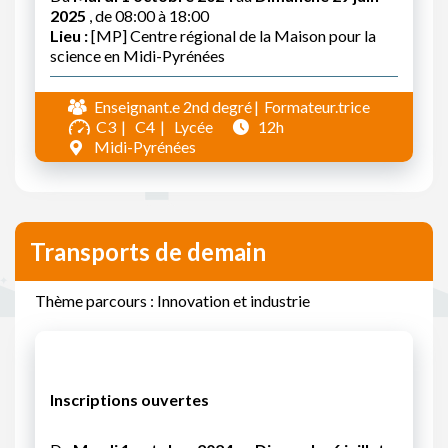
2025
, de 08:00 à 18:00
Lieu :
[MP] Centre régional de la Maison pour la
science en Midi-Pyrénées
Enseignant.e 2nd degré
Formateur.trice
C3
C4
Lycée
12h
Midi-Pyrénées
Transports de demain
Thème parcours : Innovation et industrie
Inscriptions ouvertes