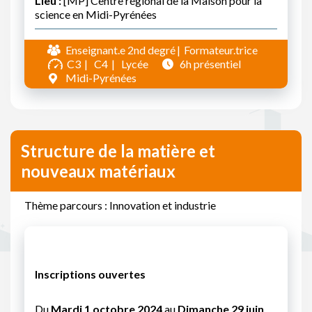
Lieu :
[MP] Centre régional de la Maison pour la
science en Midi-Pyrénées
Enseignant.e 2nd degré
Formateur.trice
C3
C4
Lycée
6h présentiel
Midi-Pyrénées
Structure de la matière et
nouveaux matériaux
Thème parcours : Innovation et industrie
Inscriptions ouvertes
Du
Mardi 1 octobre 2024
au
Dimanche 29 juin