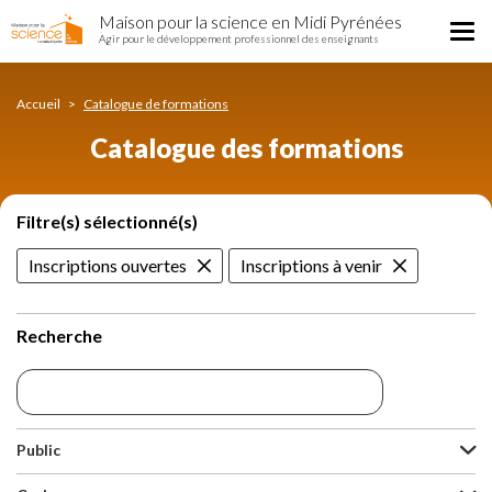
Catalogue
Aller
Maison pour la science en Midi Pyrénées
des
Tog
au
Agir pour le développement professionnel des enseignants
formations
nav
contenu
principal
Accueil
Catalogue de formations
Catalogue des formations
Filtre(s) sélectionné(s)
Inscriptions ouvertes
Inscriptions à venir
Recherche
Public