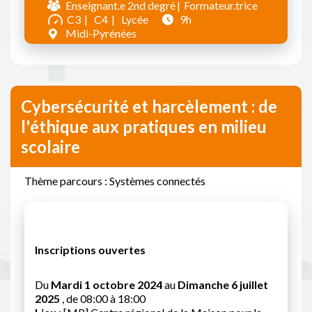
Enseignant.e 2nd degré
Formateur.trice
C3
C4
Lycée
9h
Midi-Pyrénées
Cybersécurité et harcèlement : de
l'éthique aux pratiques en milieu
scolaire
Thème parcours : Systèmes connectés
Inscriptions ouvertes
Du
Mardi 1 octobre 2024
au
Dimanche 6 juillet
2025
, de 08:00 à 18:00