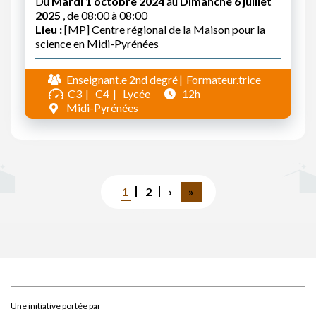
Du
Mardi 1 octobre 2024
au
Dimanche 6 juillet
2025
, de 08:00 à 08:00
Lieu :
[MP] Centre régional de la Maison pour la
science en Midi-Pyrénées
Enseignant.e 2nd degré
Formateur.trice
C3
C4
Lycée
12h
Midi-Pyrénées
Pagination
Page
1
Page
2
Page
›
Dernière
»
courante
suivante
page
Une initiative portée par