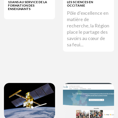
10 ANS AU SERVICE DE LA
LES SCIENCES EN
FORMATION DES
OCCITANIE
ENSEIGNANTS
Pôle d’excellence en
matière de
recherche, la Région
place le partage des
savoirs au cœur de
sa feui...