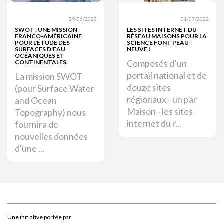
29/06/2023
01/07/2022
SWOT : UNE MISSION
LES SITES INTERNET DU
FRANCO-AMÉRICAINE
RÉSEAU MAISONS POUR LA
POUR L'ÉTUDE DES
SCIENCE FONT PEAU
SURFACES D'EAU
NEUVE !
OCÉANIQUES ET
Composés d’un
CONTINENTALES.
portail national et de
La mission SWOT
douze sites
(pour Surface Water
régionaux - un par
and Ocean
Maison - les sites
Topography) nous
internet du r...
fournira de
nouvelles données
d'une ...
Une initiative portée par