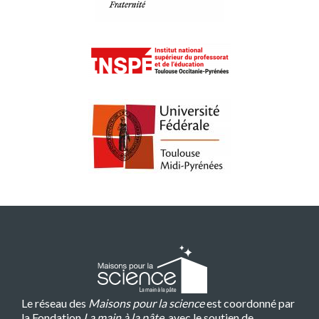
Le réseau des
Maisons pour la science
est coordonné par
la Fondation
La main à la pâte
, avec le soutien de