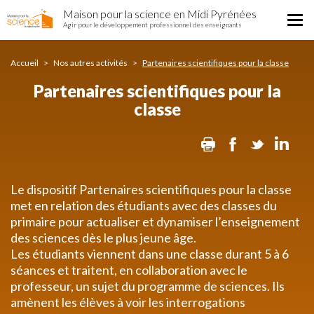
Partenaires
Aller
Maison pour la science en Midi Pyrénées
scientifiques
Tog
au
Agir pour le développement professionnel des enseignants
pour
nav
contenu
la
principal
classe
Accueil
Nos autres activités
Partenaires scientifiques pour la classe
Partenaires scientifiques pour la
classe
Print
Facebook
Twitter
Lin
Le dispositif Partenaires scientifiques pour la classe
met en relation des étudiants avec des classes du
primaire pour actualiser et dynamiser l’enseignement
des sciences dès le plus jeune âge.
Les étudiants viennent dans une classe durant 5 à 6
séances et traitent, en collaboration avec le
professeur, un sujet du programme de sciences. Ils
amènent les élèves à voir les interrogations