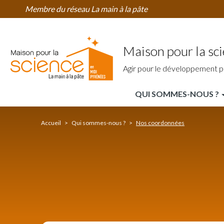
Nos
Aller
Membre du réseau La main à la pâte
coordonnées
au
contenu
principal
Maison pour la sc
Agir pour le développement p
QUI SOMMES-NOUS ?
MPLS
Midi
Accueil
Qui sommes-nous ?
Nos coordonnées
Pyrénées
Nav
Principale