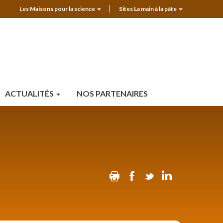
Les Maisons pour la science
Sites La main à la pâte
MPLS
Top
header
ACTUALITÉS
NOS PARTENAIRES
Print
Facebook
Twitter
Linkedin