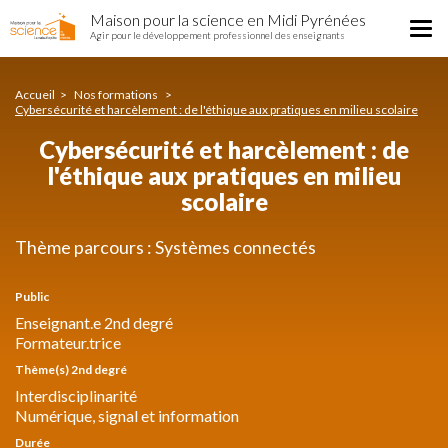
Cybersécurité
Aller
Maison pour la science en Midi Pyrénées
et
Tog
au
Agir pour le développement professionnel des enseignants
harcèlement
nav
contenu
:
principal
de
Accueil
Nos formations
l'éthique
Cybersécurité et harcèlement : de l'éthique aux pratiques en milieu scolaire
aux
Cybersécurité et harcèlement : de
pratiques
en
l'éthique aux pratiques en milieu
milieu
scolaire
scolaire
Thème parcours : Systèmes connectés
Public
Enseignant.e 2nd degré
Formateur.trice
Thème(s) 2nd degré
Interdisciplinarité
Numérique, signal et information
Durée