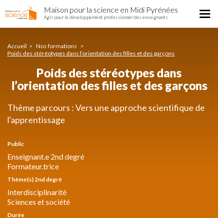
Poids
Aller
Maison pour la science en Midi Pyrénées
des
Tog
au
Agir pour le développement professionnel des enseignants
stéréotypes
nav
contenu
dans
principal
l’orientation
Accueil
Nos formations
des
Poids des stéréotypes dans l’orientation des filles et des garçons
filles
Poids des stéréotypes dans
et
des
l’orientation des filles et des garçons
garçons
Thème parcours : Vers une approche scientifique de
l'apprentissage
Public
Enseignant.e 2nd degré
Formateur.trice
Thème(s) 2nd degré
Interdisciplinarité
Sciences et société
Durée