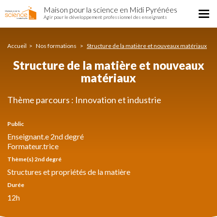
Structure
Aller
Maison pour la science en Midi Pyrénées
de
Tog
au
Agir pour le développement professionnel des enseignants
la
nav
contenu
matière
principal
et
Accueil
Nos formations
Structure de la matière et nouveaux matériaux
nouveaux
matériaux
Structure de la matière et nouveaux
matériaux
Thème parcours : Innovation et industrie
Public
Enseignant.e 2nd degré
Formateur.trice
Thème(s) 2nd degré
Structures et propriétés de la matière
Durée
12h