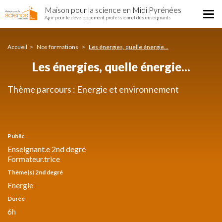
Les
Aller
Maison pour la science en Midi Pyrénées
énergies,
Tog
au
Agir pour le développement professionnel des enseignants
quelle
nav
contenu
énergie...
principal
Accueil
Nos formations
Les énergies, quelle énergie...
Les énergies, quelle énergie...
Thème parcours : Energie et environnement
Public
Enseignant.e 2nd degré
Formateur.trice
Thème(s) 2nd degré
Energie
Durée
6h