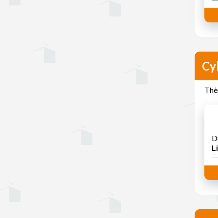
Cyb
Thè
D
Li