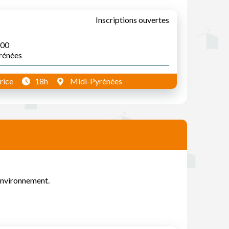
Inscriptions ouvertes
:00
yrénées
rice
18h
Midi-Pyrénées
environnement.