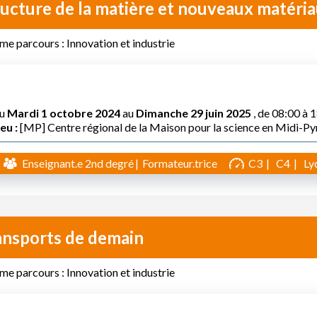
ructure de la matière et nouveaux matéri
e parcours : Innovation et industrie
u
Mardi 1 octobre 2024
au
Dimanche 29 juin 2025
, de 08:00 à 
eu :
[MP] Centre régional de la Maison pour la science en Midi-P
Enseignant.e 2nd degré
Formateur.trice
C3
C4
Ly
ansports de demain
e parcours : Innovation et industrie