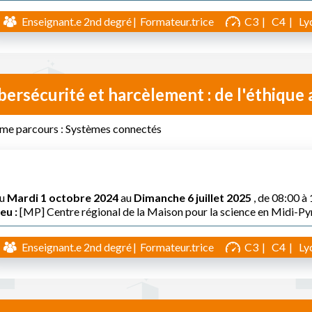
Enseignant.e 2nd degré
Formateur.trice
C3
C4
Ly
ersécurité et harcèlement : de l'éthique 
me parcours : Systèmes connectés
u
Mardi 1 octobre 2024
au
Dimanche 6 juillet 2025
, de 08:00 à
eu :
[MP] Centre régional de la Maison pour la science en Midi-P
Enseignant.e 2nd degré
Formateur.trice
C3
C4
Ly