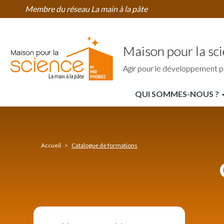
Catalogue
Aller
Membre du réseau La main à la pâte
des
au
formations
contenu
principal
Maison pour la sc
Agir pour le développement p
QUI SOMMES-NOUS ?
MPLS
Midi
Pyrénées
Accueil
Catalogue de formations
Nav
Principale