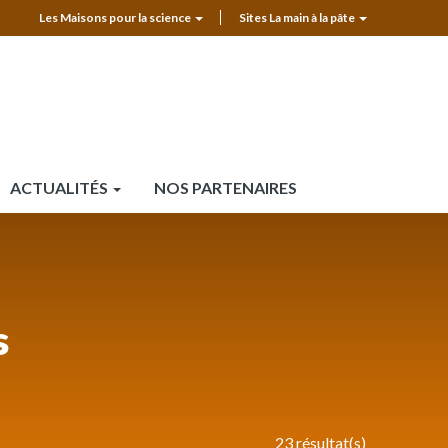
Les Maisons pour la science
Sites La main à la pâte
MPLS
Top
header
ACTUALITÉS
NOS PARTENAIRES
s
23 résultat(s)