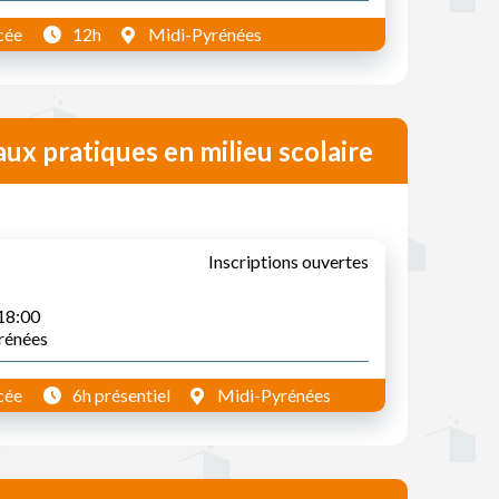
cée
12h
Midi-Pyrénées
aux pratiques en milieu scolaire
Inscriptions ouvertes
 18:00
yrénées
cée
6h présentiel
Midi-Pyrénées