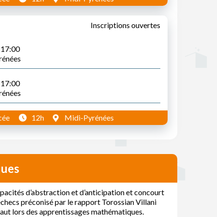
Inscriptions ouvertes
à 17:00
yrénées
à 17:00
yrénées
cée
12h
Midi-Pyrénées
ques
pacités d’abstraction et d’anticipation et concourt
hecs préconisé par le rapport Torossian Villani
éfaut lors des apprentissages mathématiques.