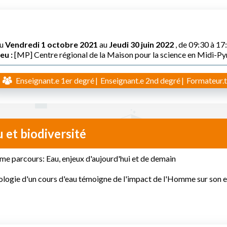
u
Vendredi 1 octobre 2021
au
Jeudi 30 juin 2022
, de 09:30 à 17
eu :
[MP] Centre régional de la Maison pour la science en Midi-P
Enseignant.e 1er degré
Enseignant.e 2nd degré
Formateur.t
 et biodiversité
e parcours: Eau, enjeux d'aujourd'hui et de demain
ologie d'un cours d'eau témoigne de l'impact de l'Homme sur son 