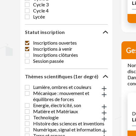
Li
Cycle 3
Cycle 4
Lycée
Statut inscription
Inscriptions ouvertes
Inscriptions à venir
Ges
Inscriptions clôturées
Session passée
Nomb
disc
Thèmes scientifiques (1er degré)
Dans
conc
Lumière, ombres et couleurs
Mécanique : mouvement et
équilibres de forces
Energie, électricité, son
Matière et Matériaux
D
Technologie
Li
Histoire des sciences et inventions
Numérique, signal et information
Terre et espace