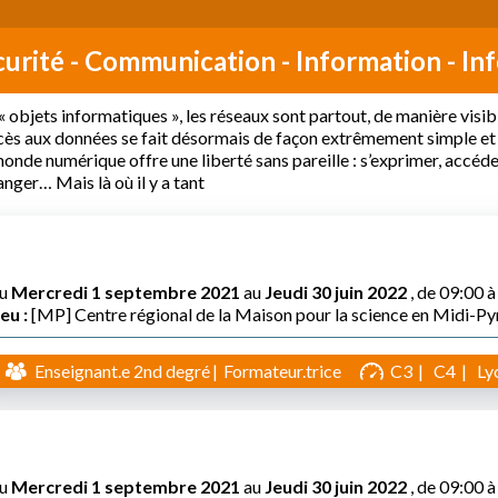
curité - Communication - Information - In
« objets informatiques », les réseaux sont partout, de manière visibl
cès aux données se fait désormais de façon extrêmement simple et 
onde numérique offre une liberté sans pareille : s’exprimer, accéde
nger… Mais là où il y a tant
u
Mercredi 1 septembre 2021
au
Jeudi 30 juin 2022
, de 09:00 
eu :
[MP] Centre régional de la Maison pour la science en Midi-P
Enseignant.e 2nd degré
Formateur.trice
C3
C4
Ly
u
Mercredi 1 septembre 2021
au
Jeudi 30 juin 2022
, de 09:00 