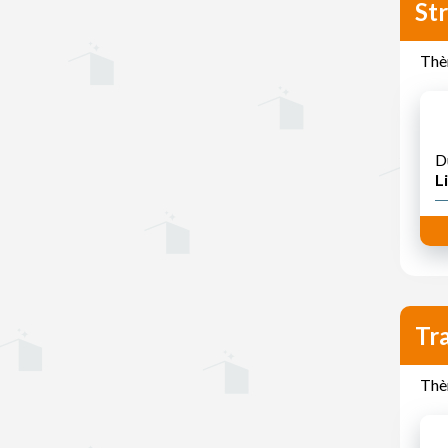
St
Thèm
D
Li
Tr
Thèm