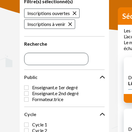
Filtre(s) sélectionné(s)
Inscriptions ouvertes
Sé
Inscriptions à venir
Les 
L’ac
Le m
Recherche
écha
Public
D
Li
Enseignant.e 1er degré
Enseignant.e 2nd degré
Formateur.trice
Cycle
Cycle 1
D
Cycle 2