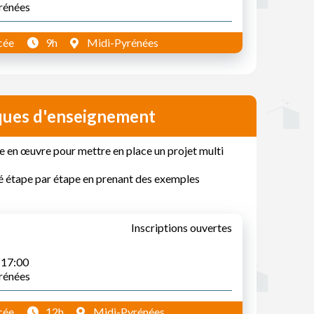
yrénées
cée
9h
Midi-Pyrénées
tiques d'enseignement
e en œuvre pour mettre en place un projet multi
té étape par étape en prenant des exemples
Inscriptions ouvertes
à 17:00
yrénées
cée
12h
Midi-Pyrénées