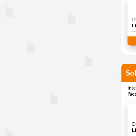
D
Li
So
Inte
l'ac
D
Li