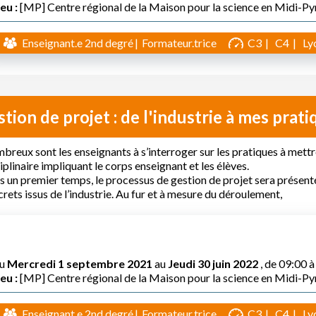
eu :
[MP] Centre régional de la Maison pour la science en Midi-P
Enseignant.e 2nd degré
Formateur.trice
C3
C4
Ly
tion de projet : de l'industrie à mes pra
reux sont les enseignants à s’interroger sur les pratiques à mettr
iplinaire impliquant le corps enseignant et les élèves.
 un premier temps, le processus de gestion de projet sera présen
rets issus de l’industrie. Au fur et à mesure du déroulement,
u
Mercredi 1 septembre 2021
au
Jeudi 30 juin 2022
, de 09:00 
eu :
[MP] Centre régional de la Maison pour la science en Midi-P
Enseignant.e 2nd degré
Formateur.trice
C3
C4
Ly