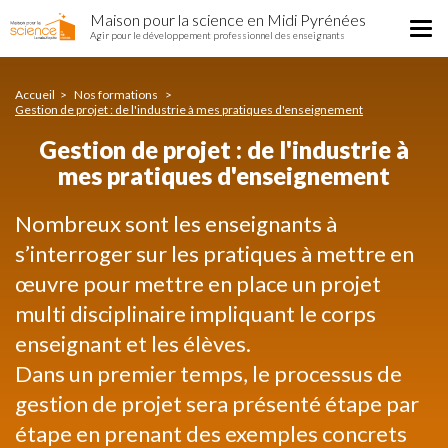
Gestion
Aller
Maison pour la science en Midi Pyrénées
de
Tog
au
Agir pour le développement professionnel des enseignants
projet
nav
contenu
:
principal
de
Accueil
Nos formations
l'industrie
Gestion de projet : de l'industrie à mes pratiques d'enseignement
à
Gestion de projet : de l'industrie à
mes
pratiques
mes pratiques d'enseignement
d'enseignement
Nombreux sont les enseignants à
s’interroger sur les pratiques à mettre en
œuvre pour mettre en place un projet
multi disciplinaire impliquant le corps
enseignant et les élèves.
Dans un premier temps, le processus de
gestion de projet sera présenté étape par
étape en prenant des exemples concrets