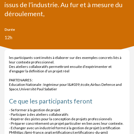
issus de l’industrie. Au fur et à mesure du
déroulement,
Durée
12h
les participants sont invités à élaborer sur des exemples concrets liés à
leur contexte professionnel.
Des ateliers collaboratifs permettront ensuite d’expérimenter et
d’engager la définition d’un projet réel
PARTENAIRES :
Education Nationale : Ingénieur pour l&#039,école,Airbus Defense and
Space,Université Paul Sabatier
Ce que les participants feront
- Se former à la gestion de projet
- Participer à des ateliers collaboratifs
- Repérer des pistes pour la conception de projets professionnels
- Préparer concrètement un projet particulier en lien avec leur contexte.
- Echanger avec un industriel formé à la gestion de projet (certification
PMIhttps://pmi-france.org/certifications/certifications-du-pmi)