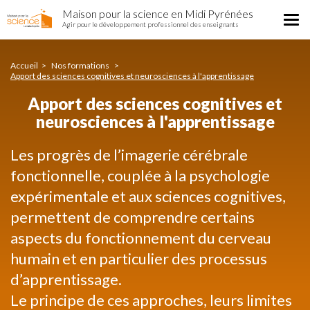
Apport
Aller
Maison pour la science en Midi Pyrénées
des
Tog
au
Agir pour le développement professionnel des enseignants
sciences
nav
contenu
cognitives
principal
et
Accueil
Nos formations
neurosciences
Apport des sciences cognitives et neurosciences à l'apprentissage
à
Apport des sciences cognitives et
l'apprentissage
neurosciences à l'apprentissage
Les progrès de l’imagerie cérébrale
fonctionnelle, couplée à la psychologie
expérimentale et aux sciences cognitives,
permettent de comprendre certains
aspects du fonctionnement du cerveau
humain et en particulier des processus
d’apprentissage.
Le principe de ces approches, leurs limites