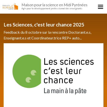
Home
Aller
Maison pour la science en Midi Pyrénées
Région
Tog
au
Agir pour le développement professionnel des enseignants
nav
contenu
principal
Les Sciences, c'est leur chance 2025
Feedback du 8 octobre sur la rencontre Doctorant.e.s,
Enseignant.e.s et Coordinateur.trice REP+ auto...