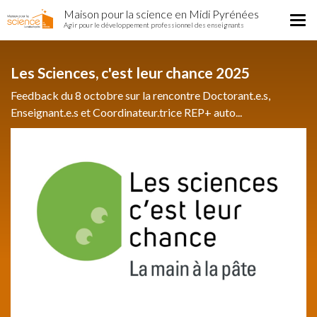
Home
Aller
Maison pour la science en Midi Pyrénées
Région
Tog
au
Agir pour le développement professionnel des enseignants
nav
contenu
principal
Les Sciences, c'est leur chance 2025
Feedback du 8 octobre sur la rencontre Doctorant.e.s,
Enseignant.e.s et Coordinateur.trice REP+ auto...