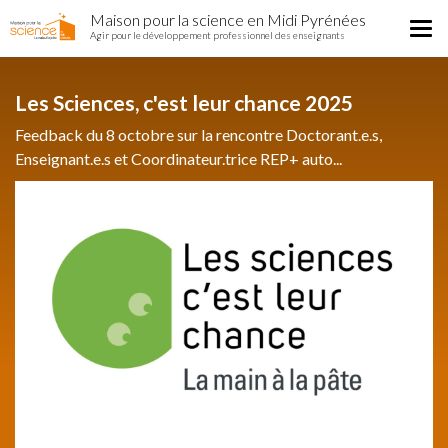
Home
Aller
Maison pour la science en Midi Pyrénées
Région
Tog
au
Agir pour le développement professionnel des enseignants
nav
contenu
principal
Les Sciences, c'est leur chance 2025
Feedback du 8 octobre sur la rencontre Doctorant.e.s,
Enseignant.e.s et Coordinateur.trice REP+ auto...