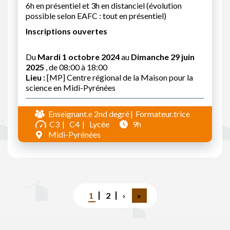
6h en présentiel et 3h en distanciel (évolution
possible selon EAFC : tout en présentiel)
Inscriptions ouvertes
Du
Mardi 1 octobre 2024
au
Dimanche 29 juin
2025
, de 08:00 à 18:00
Lieu :
[MP] Centre régional de la Maison pour la
science en Midi-Pyrénées
Enseignant.e 2nd degré
Formateur.trice
C3
C4
Lycée
9h
Midi-Pyrénées
Pagination
Page
1
Page
2
Page
›
Dernière
»
courante
suivante
page