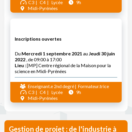
C3
C4
Lycée
9h
Midi-Pyrénées
Inscriptions ouvertes
Du
Mercredi 1 septembre 2021
au
Jeudi 30 juin
2022
, de 09:00 à 17:00
Lieu :
[MP] Centre régional de la Maison pour la
science en Midi-Pyrénées
Enseignant.e 2nd degré
Formateur.trice
C3
C4
Lycée
9h
Midi-Pyrénées
Gestion de projet : de l'industrie à