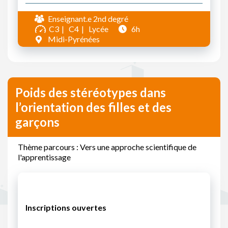
Enseignant.e 2nd degré
C3
C4
Lycée
6h
Midi-Pyrénées
Poids des stéréotypes dans
l’orientation des filles et des
garçons
Thème parcours : Vers une approche scientifique de
l'apprentissage
Inscriptions ouvertes