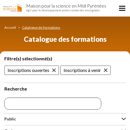
Catalogue
Aller
Maison pour la science en Midi Pyrénées
des
Tog
au
Agir pour le développement professionnel des enseignants
formations
nav
contenu
principal
Accueil
Catalogue de formations
Catalogue des formations
Filtre(s) sélectionné(s)
Inscriptions ouvertes
Inscriptions à venir
Recherche
Public