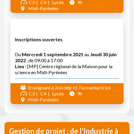
C3
C4
Lycée
9h
Midi-Pyrénées
Inscriptions ouvertes
Du
Mercredi 1 septembre 2021
au
Jeudi 30 juin
2022
, de 09:00 à 17:00
Lieu :
[MP] Centre régional de la Maison pour la
science en Midi-Pyrénées
Enseignant.e 2nd degré
Formateur.trice
C3
C4
Lycée
9h
Midi-Pyrénées
Gestion de projet : de l'industrie à