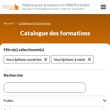
Catalogue
Aller
Maison pour la science en Midi Pyrénées
des
Tog
au
Agir pour le développement professionnel des enseignants
formations
nav
contenu
principal
Accueil
Catalogue de formations
Catalogue des formations
Filtre(s) sélectionné(s)
Inscriptions ouvertes
Inscriptions à venir
Recherche
Public