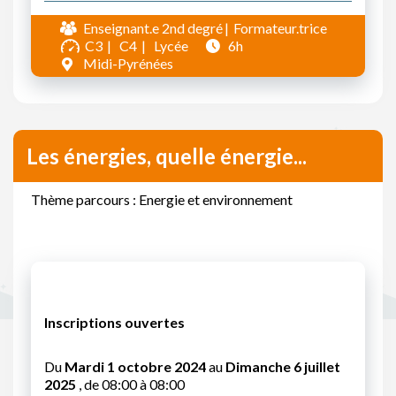
Enseignant.e 2nd degré
Formateur.trice
C3
C4
Lycée
6h
Midi-Pyrénées
Les énergies, quelle énergie...
Thème parcours : Energie et environnement
Inscriptions ouvertes
Du
Mardi 1 octobre 2024
au
Dimanche 6 juillet
2025
, de 08:00 à 08:00