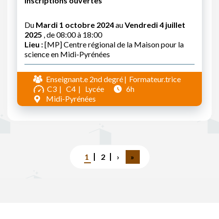
Inscriptions ouvertes
Du
Mardi 1 octobre 2024
au
Vendredi 4 juillet
2025
, de 08:00 à 18:00
Lieu :
[MP] Centre régional de la Maison pour la
science en Midi-Pyrénées
Enseignant.e 2nd degré
Formateur.trice
C3
C4
Lycée
6h
Midi-Pyrénées
Pagination
Page
1
Page
2
Page
›
Dernière
»
courante
suivante
page