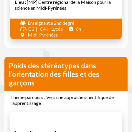
Lieu :
[MP] Centre régional de la Maison pour la
science en Midi-Pyrénées
Enseignant.e 2nd degré
C3
C4
Lycée
6h
Midi-Pyrénées
Poids des stéréotypes dans
l’orientation des filles et des
garçons
Thème parcours : Vers une approche scientifique de
l'apprentissage