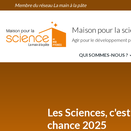
Home
Aller
Membre du réseau La main à la pâte
Région
au
contenu
principal
Maison pour la sc
Agir pour le développement p
QUI SOMMES-NOUS ?
MPLS
Midi
Pyrénées
Nav
Principale
Les Sciences, c'est
chance 2025