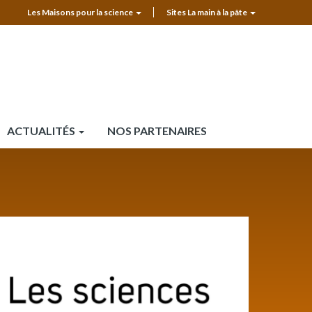
Les Maisons pour la science
Sites La main à la pâte
MPLS
Top
header
ACTUALITÉS
NOS PARTENAIRES