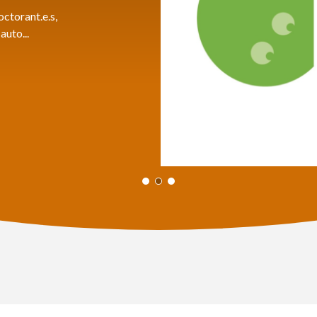
ctorant.e.s,
auto...