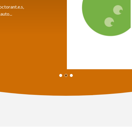
ctorant.e.s,
auto...