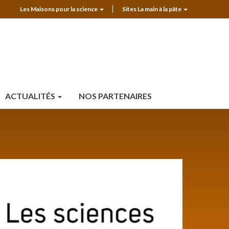
Les Maisons pour la science
Sites La main à la pâte
MPLS
Top
header
ACTUALITÉS
NOS PARTENAIRES