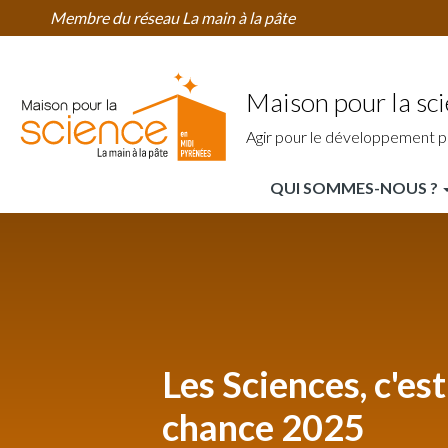
Home
Aller
Membre du réseau La main à la pâte
Région
au
contenu
principal
Maison pour la sc
Agir pour le développement p
QUI SOMMES-NOUS ?
MPLS
Midi
Pyrénées
Nav
Principale
Les Sciences, c'est
chance 2025