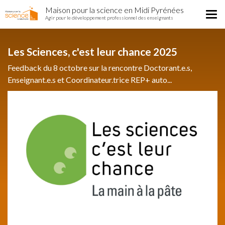
Home
Aller
Maison pour la science en Midi Pyrénées
Région
Tog
au
Agir pour le développement professionnel des enseignants
nav
contenu
principal
Les Sciences, c'est leur chance 2025
Feedback du 8 octobre sur la rencontre Doctorant.e.s,
Enseignant.e.s et Coordinateur.trice REP+ auto...