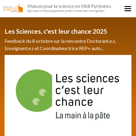
Home
Aller
Maison pour la science en Midi Pyrénées
Région
Tog
au
Agir pour le développement professionnel des enseignants
nav
contenu
principal
Les Sciences, c'est leur chance 2025
Feedback du 8 octobre sur la rencontre Doctorant.e.s,
Enseignant.e.s et Coordinateur.trice REP+ auto...